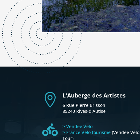
L'Auberge des Artistes

6 Rue Pierre Brisson
85240 Rives-d'Autise

> Vendée Vélo
> France Vélo tourisme
(Vendée Vélo
Tour)