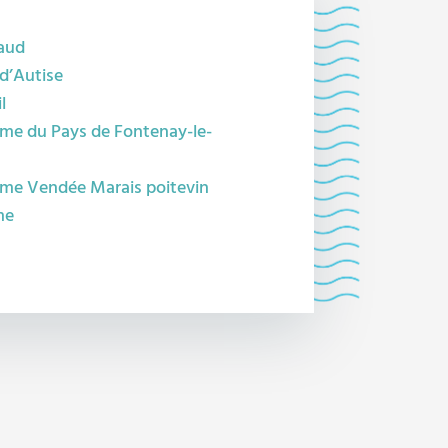
aud
 d’Autise
l
sme du Pays de Fontenay-le-
sme Vendée Marais poitevin
me