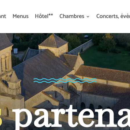
ant
Menus
Hôtel**
Chambres
Concerts, év
s
partena