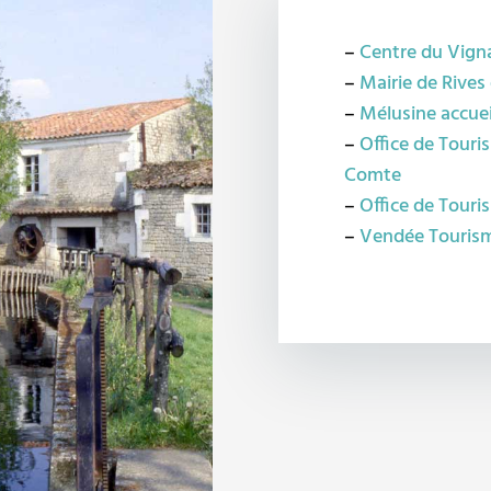
–
Centre du Vign
–
Mairie de Rives
–
Mélusine accuei
–
Office de Touri
Comte
–
Office de Touri
–
Vendée Touris