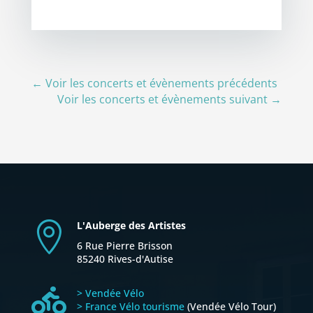
←
Voir les concerts et évènements précédents
Voir les concerts et évènements suivant
→
L'Auberge des Artistes

6 Rue Pierre Brisson
85240 Rives-d'Autise

> Vendée Vélo
> France Vélo tourisme
(Vendée Vélo Tour)